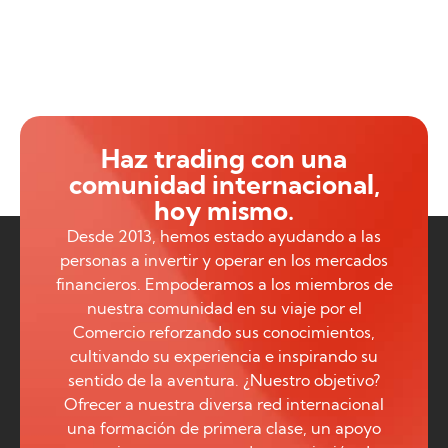
Haz trading con una
comunidad internacional,
hoy mismo.
Desde 2013, hemos estado ayudando a las
personas a invertir y operar en los mercados
financieros. Empoderamos a los miembros de
nuestra comunidad en su viaje por el
Comercio reforzando sus conocimientos,
cultivando su experiencia e inspirando su
sentido de la aventura. ¿Nuestro objetivo?
Ofrecer a nuestra diversa red internacional
una formación de primera clase, un apoyo