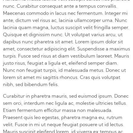
nunc. Curabitur consequat ante a tempus convallis.
Maecenas commodo in lacus nec fermentum. Integer mi
ante, dictum vel risus ac, lacinia ullamcorper urna. Nunc
lacinia quam magna, luctus suscipit velit fringilla semper.
Quisque et dignissim nunc. Ut volutpat varius arcu, ut
dapibus nunc pharetra sit amet. Lorem ipsum dolor sit
amet, consectetur adipiscing elit. Suspendisse a maximus
turpis. Fusce sed risus at diam vestibulum laoreet. Mauris
justo risus, feugiat a ligula et, eleifend semper diam.
Nunc non feugiat turpis, id malesuada metus. Donec ut
lorem sit amet mi sagittis rhoncus. Cras quis volutpat
nibh, sed bibendum felis.
Curabitur in pharetra mauris, sed euismod ipsum. Donec
sem orci, interdum nec ligula ac, molestie ultricies tellus.
Etiam fermentum efficitur massa non malesuada.
Praesent quis leo egestas, pharetra magna eu, rutrum
velit. Fusce in mi ut neque feugiat posuere ut id lectus.
Mauris suscipit eleifend lorem, id viverra ex tempus ac.