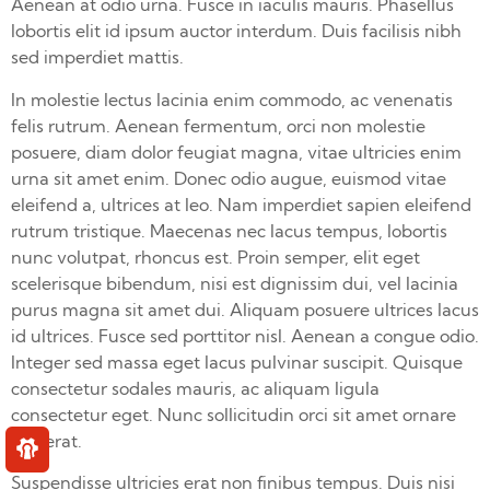
Aenean at odio urna. Fusce in iaculis mauris. Phasellus
lobortis elit id ipsum auctor interdum. Duis facilisis nibh
sed imperdiet mattis.
In molestie lectus lacinia enim commodo, ac venenatis
felis rutrum. Aenean fermentum, orci non molestie
posuere, diam dolor feugiat magna, vitae ultricies enim
urna sit amet enim. Donec odio augue, euismod vitae
eleifend a, ultrices at leo. Nam imperdiet sapien eleifend
rutrum tristique. Maecenas nec lacus tempus, lobortis
nunc volutpat, rhoncus est. Proin semper, elit eget
scelerisque bibendum, nisi est dignissim dui, vel lacinia
purus magna sit amet dui. Aliquam posuere ultrices lacus
id ultrices. Fusce sed porttitor nisl. Aenean a congue odio.
Integer sed massa eget lacus pulvinar suscipit. Quisque
consectetur sodales mauris, ac aliquam ligula
consectetur eget. Nunc sollicitudin orci sit amet ornare
placerat.
Suspendisse ultricies erat non finibus tempus. Duis nisi