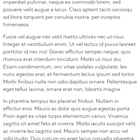
imperdiet pulvinar, neque ex commodo lorem, sed
posuere velit augue a lacus. Class aptent taciti sociosqu
ad litora torquent per conubia nostra, per inceptos
himenaeos.
Fusce vel augue nec velit mattis ultrices nec ut risus.
Integer et vestibulum enim. Ut vel lectus id purus laoreet
porttitor id nec nisl. Donec efficitur semper neque, quis
rhoncus erat interdum tincidunt. Morbi ut risus dui.
Etiam condimentum, orci vitae sodales vulputate, leo
nunc egestas erat, et fermentum lectus ipsum sed tortor.
Morbi finibus nulla non odio dapibus ornare. Pellentesque
eget tellus lacinia, ornare erat non, lobortis magna.
In pharetra tempus leo placerat finibus. Nullam in
efficitur eros. Mauris ac dolor quis augue egestas porta.
Proin eget ex vitae turpis elementum varius. Vivamus
sagittis sit amet felis at viverra. Morbi iaculis suscipit velit,
ac viverra leo sagittis sed. Mauris semper non arcu vel
sollicitudin. Duis rutrum mi eget lacus convallis pharetra.