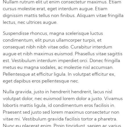
Nullam rutrum elit ut enim consectetur maximus. Etiam
cursus molestie erat, eget interdum augue. Etiam
dignissim mattis tellus non finibus. Aliquam vitae fringilla
lectus, nec ultrices augue.
Suspendisse rhoncus, magna scelerisque luctus
condimentum, elit purus ullamcorper turpis, et
consequat nibh nibh vitae odio. Curabitur interdum
augue et nibh maximus euismod. Phasellus vitae sagittis
est. Vestibulum interdum imperdiet orci. Donec fringilla
metus eu magna sodales, ac molestie nisl accumsan.
Pellentesque at efficitur ligula. In volutpat efficitur ex,
eget dapibus eros pellentesque nec.
Nulla gravida, justo in hendrerit hendrerit, lacus nisl
volutpat dolor, nec euismod lorem dolor a justo. Vivamus
lobortis mattis ligula, id condimentum eros facilisis in.
Praesent sed justo sed lorem maximus consectetur non
vitae mi. Vestibulum gravida facilisis tortor a pharetra.
Nunc eu placerat enim. Proin tincidunt, sapien ac varius