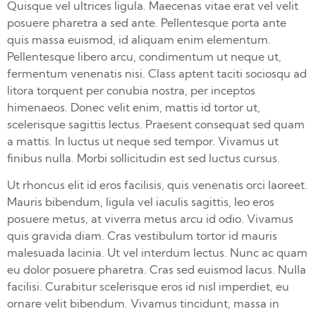
Quisque vel ultrices ligula. Maecenas vitae erat vel velit
posuere pharetra a sed ante. Pellentesque porta ante
quis massa euismod, id aliquam enim elementum.
Pellentesque libero arcu, condimentum ut neque ut,
fermentum venenatis nisi. Class aptent taciti sociosqu ad
litora torquent per conubia nostra, per inceptos
himenaeos. Donec velit enim, mattis id tortor ut,
scelerisque sagittis lectus. Praesent consequat sed quam
a mattis. In luctus ut neque sed tempor. Vivamus ut
finibus nulla. Morbi sollicitudin est sed luctus cursus.
Ut rhoncus elit id eros facilisis, quis venenatis orci laoreet.
Mauris bibendum, ligula vel iaculis sagittis, leo eros
posuere metus, at viverra metus arcu id odio. Vivamus
quis gravida diam. Cras vestibulum tortor id mauris
malesuada lacinia. Ut vel interdum lectus. Nunc ac quam
eu dolor posuere pharetra. Cras sed euismod lacus. Nulla
facilisi. Curabitur scelerisque eros id nisl imperdiet, eu
ornare velit bibendum. Vivamus tincidunt, massa in