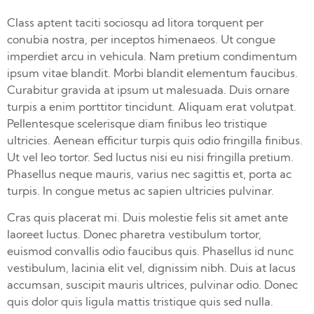
Class aptent taciti sociosqu ad litora torquent per
conubia nostra, per inceptos himenaeos. Ut congue
imperdiet arcu in vehicula. Nam pretium condimentum
ipsum vitae blandit. Morbi blandit elementum faucibus.
Curabitur gravida at ipsum ut malesuada. Duis ornare
turpis a enim porttitor tincidunt. Aliquam erat volutpat.
Pellentesque scelerisque diam finibus leo tristique
ultricies. Aenean efficitur turpis quis odio fringilla finibus.
Ut vel leo tortor. Sed luctus nisi eu nisi fringilla pretium.
Phasellus neque mauris, varius nec sagittis et, porta ac
turpis. In congue metus ac sapien ultricies pulvinar.
Cras quis placerat mi. Duis molestie felis sit amet ante
laoreet luctus. Donec pharetra vestibulum tortor,
euismod convallis odio faucibus quis. Phasellus id nunc
vestibulum, lacinia elit vel, dignissim nibh. Duis at lacus
accumsan, suscipit mauris ultrices, pulvinar odio. Donec
quis dolor quis ligula mattis tristique quis sed nulla.