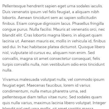
Pellentesque hendrerit sapien eget urna sodales iaculis.
Duis venenatis ipsum vel felis feugiat, a aliquam nibh
lobortis. Aenean tincidunt sem ac sapien sollicitudin
finibus. Etiam congue dignissim lacus. Phasellus fringilla
congue purus. Nulla facilisi. Mauris at venenatis orci, nec
blandit elit. Cras lobortis magna libero, in aliquet quam
lacinia ut. Aenean mauris ex, mollis in vehicula id, finibus
sed dui. In hac habitasse platea dictumst. Quisque libero
nisl, vulputate id cursus eu, aliquam non enim. Sed
convallis, magna sit amet consectetur consequat, felis
turpis convallis nulla, non vestibulum odio eros tincidunt
nulla.
Vivamus malesuada volutpat nulla, vel commodo ipsum
feugiat eget. Maecenas faucibus, lorem id varius
condimentum, nulla metus pharetra urna, sed
pellentesque diam tellus vitae nunc. Sed sodales quam
quis nulla varius, maximus lacinia libero volutpat. Integer
blandit nisl sed urna mollis, sit amet sagittis massa