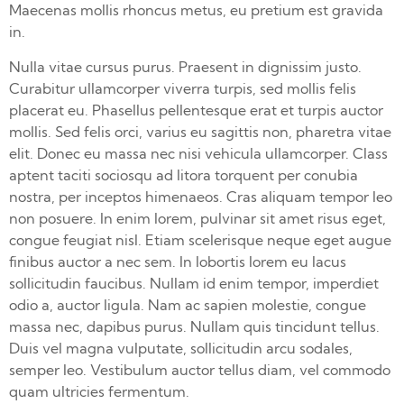
Maecenas mollis rhoncus metus, eu pretium est gravida
in.
Nulla vitae cursus purus. Praesent in dignissim justo.
Curabitur ullamcorper viverra turpis, sed mollis felis
placerat eu. Phasellus pellentesque erat et turpis auctor
mollis. Sed felis orci, varius eu sagittis non, pharetra vitae
elit. Donec eu massa nec nisi vehicula ullamcorper. Class
aptent taciti sociosqu ad litora torquent per conubia
nostra, per inceptos himenaeos. Cras aliquam tempor leo
non posuere. In enim lorem, pulvinar sit amet risus eget,
congue feugiat nisl. Etiam scelerisque neque eget augue
finibus auctor a nec sem. In lobortis lorem eu lacus
sollicitudin faucibus. Nullam id enim tempor, imperdiet
odio a, auctor ligula. Nam ac sapien molestie, congue
massa nec, dapibus purus. Nullam quis tincidunt tellus.
Duis vel magna vulputate, sollicitudin arcu sodales,
semper leo. Vestibulum auctor tellus diam, vel commodo
quam ultricies fermentum.