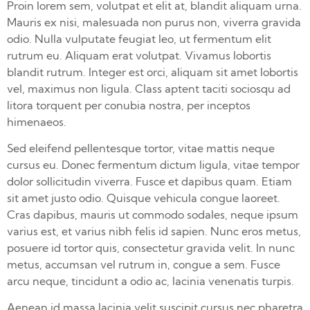
Proin lorem sem, volutpat et elit at, blandit aliquam urna.
Mauris ex nisi, malesuada non purus non, viverra gravida
odio. Nulla vulputate feugiat leo, ut fermentum elit
rutrum eu. Aliquam erat volutpat. Vivamus lobortis
blandit rutrum. Integer est orci, aliquam sit amet lobortis
vel, maximus non ligula. Class aptent taciti sociosqu ad
litora torquent per conubia nostra, per inceptos
himenaeos.
Sed eleifend pellentesque tortor, vitae mattis neque
cursus eu. Donec fermentum dictum ligula, vitae tempor
dolor sollicitudin viverra. Fusce et dapibus quam. Etiam
sit amet justo odio. Quisque vehicula congue laoreet.
Cras dapibus, mauris ut commodo sodales, neque ipsum
varius est, et varius nibh felis id sapien. Nunc eros metus,
posuere id tortor quis, consectetur gravida velit. In nunc
metus, accumsan vel rutrum in, congue a sem. Fusce
arcu neque, tincidunt a odio ac, lacinia venenatis turpis.
Aenean id massa lacinia velit suscipit cursus nec pharetra