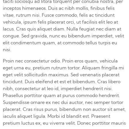
taciti sociosqu ad litora torquent per conubia nostra, per
inceptos himenaeos. Duis ac nibh mollis, finibus felis
vitae, rutrum nisi. Fusce commodo, felis ac tincidunt
vehicula, ipsum felis placerat orci, ut facilisis elit leo at
lacus. Cras quis aliquet diam. Nulla feugiat nec diam at
congue. Sed gravida, nunc eu bibendum imperdiet, velit
elit condimentum quam, at commodo tellus turpis eu
nisi.
Proin nec consectetur odio. Proin eros quam, vehicula
eget urna eu, pretium rutrum tortor. Aliquam fringilla mi
eget velit sollicitudin maximus. Sed venenatis placerat
tincidunt. Duis eleifend et est et bibendum. Cras libero
nibh, consectetur at leo id, imperdiet hendrerit nisi.
Phasellus porttitor quam at purus commodo hendrerit.
Suspendisse ornare ex nec dui auctor, nec semper tortor
placerat. Cras risus purus, bibendum non auctor sit amet,
iaculis aliquet ligula. Morbi id blandit est. Praesent
pretium luctus ex, eu viverra velit. Donec porttitor mauris