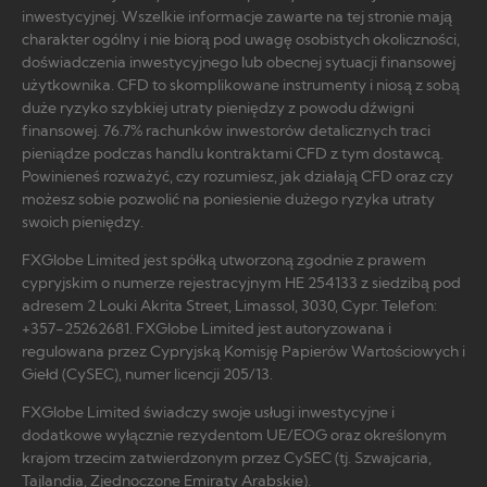
inwestycyjnej. Wszelkie informacje zawarte na tej stronie mają
charakter ogólny i nie biorą pod uwagę osobistych okoliczności,
doświadczenia inwestycyjnego lub obecnej sytuacji finansowej
użytkownika. CFD to skomplikowane instrumenty i niosą z sobą
duże ryzyko szybkiej utraty pieniędzy z powodu dźwigni
finansowej. 76.7% rachunków inwestorów detalicznych traci
pieniądze podczas handlu kontraktami CFD z tym dostawcą.
Powinieneś rozważyć, czy rozumiesz, jak działają CFD oraz czy
możesz sobie pozwolić na poniesienie dużego ryzyka utraty
swoich pieniędzy.
FXGlobe Limited jest spółką utworzoną zgodnie z prawem
cypryjskim o numerze rejestracyjnym HE 254133 z siedzibą pod
adresem 2 Louki Akrita Street, Limassol, 3030, Cypr. Telefon:
+357-25262681. FXGlobe Limited jest autoryzowana i
regulowana przez Cypryjską Komisję Papierów Wartościowych i
Giełd (CySEC), numer licencji 205/13.
FXGlobe Limited świadczy swoje usługi inwestycyjne i
dodatkowe wyłącznie rezydentom UE/EOG oraz określonym
krajom trzecim zatwierdzonym przez CySEC (tj. Szwajcaria,
Tajlandia, Zjednoczone Emiraty Arabskie).