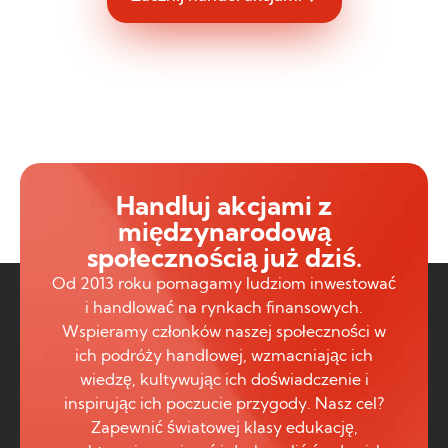
Handluj akcjami z
międzynarodową
społecznością już dziś.
Od 2013 roku pomagamy ludziom inwestować
i handlować na rynkach finansowych.
Wspieramy członków naszej społeczności w
ich podróży handlowej, wzmacniając ich
wiedzę, kultywując ich doświadczenie i
inspirując ich poczucie przygody. Nasz cel?
Zapewnić światowej klasy edukację,