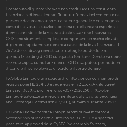
Il contenuto di questo sito web non costituisce una consulenza
finanziaria o di investimento. Tutte le informazioni contenute nel
presente documento sono di carattere generale e non tengono
conto della vostra situazione personale, della vostra esperienza
di investimento o della vostra attuale situazione finanziaria. I
CFD sono strumenti complessi e comportano un rischio elevato
di perdere rapidamente denaro a causa della leva finanziaria. Il
76.7% dei conti degli investitori al dettaglio perde denaro
quando fa trading di CFD con questo fornitore. Dovete valutare
se avete capito come funzionano i CFD e se potete permettervi
di correre il rischio elevato di perdere il vostro denaro.
FXGlobe Limited è una società di diritto cipriota con numero di
registrazione HE 254133 e sede legale in 2 Louki Akrita Street,
Limassol, 3030, Cipro. Telefono: +357-25262681. FXGlobe
Limited è autorizzata e regolamentata dalla Cyprus Securities
and Exchange Commission (CySEC), numero di licenza 205/13.
FXGlobe Limited fornisce i propri servizi di investimento e
accessori solo ai residenti all’interno dell’UE/SEE e a specifici
paesi terzi approvati dalla CySEC (ad esempio Svizzera,