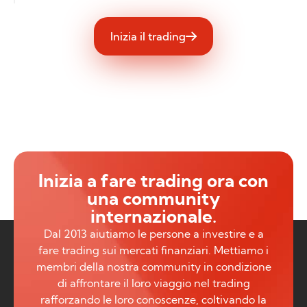
Inizia il trading
Inizia a fare trading ora con
una community
internazionale.
Dal 2013 aiutiamo le persone a investire e a
fare trading sui mercati finanziari. Mettiamo i
membri della nostra community in condizione
di affrontare il loro viaggio nel trading
rafforzando le loro conoscenze, coltivando la