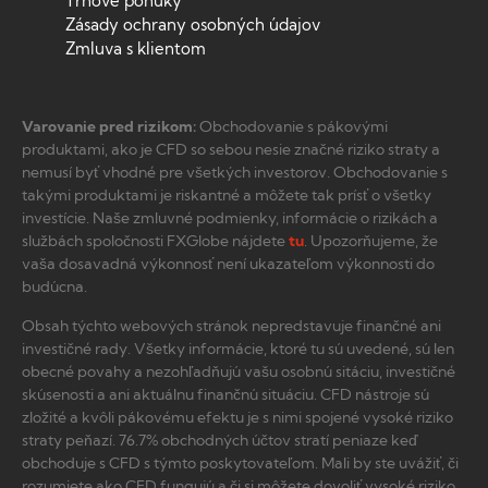
Trhové ponuky
Zásady ochrany osobných údajov
Zmluva s klientom
Varovanie pred rizikom:
Obchodovanie s pákovými
produktami, ako je CFD so sebou nesie značné riziko straty a
nemusí byť vhodné pre všetkých investorov. Obchodovanie s
takými produktami je riskantné a môžete tak prísť o všetky
investície. Naše zmluvné podmienky, informácie o rizikách a
službách spoločnosti FXGlobe nájdete
tu
. Upozorňujeme, že
vaša dosavadná výkonnosť není ukazateľom výkonnosti do
budúcna.
Obsah týchto webových stránok nepredstavuje finančné ani
investičné rady. Všetky informácie, ktoré tu sú uvedené, sú len
obecné povahy a nezohľadňujú vašu osobnú sitáciu, investičné
skúsenosti a ani aktuálnu finančnú situáciu. CFD nástroje sú
zložité a kvôli pákovému efektu je s nimi spojené vysoké riziko
straty peňazí. 76.7% obchodných účtov stratí peniaze keď
obchoduje s CFD s týmto poskytovateľom. Mali by ste uvážiť, či
rozumiete ako CFD fungujú a či si môžete dovoliť vysoké riziko