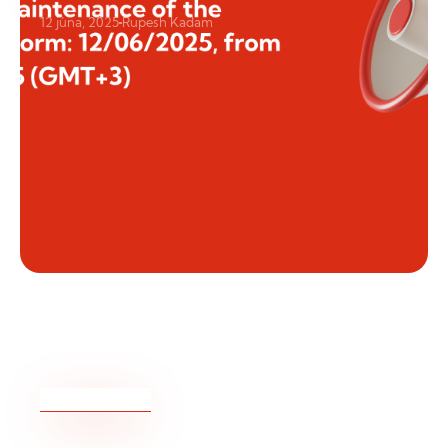
12 júna, 2025
Rupesh Kadam
End of Daylight Saving Times (DST) 2024
– Changes to Trading Hours
READ MORE