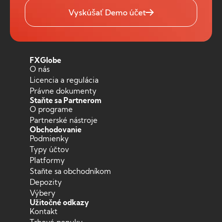
Vyskúšať Demo účet
FXGlobe
O nás
Licencia a regulácia
Právne dokumenty
Staňte sa Partnerom
O programe
Partnerské nástroje
Obchodovanie
Podmienky
Typy účtov
Platformy
Staňte sa obchodníkom
Depozity
Výbery
Užitočné odkazy
Kontakt