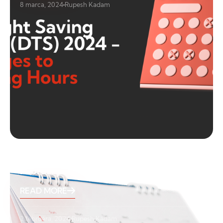
8 marca, 2024
Rupesh Kadam
February Holidays 2024
READ MORE
2 februára, 2024
Rupesh Kadam