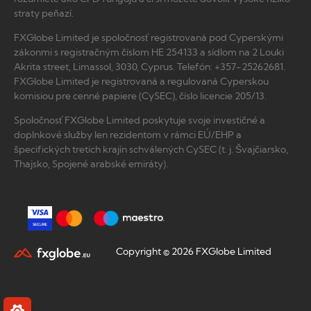
straty peňazí.
FXGlobe Limited je spoločnosť registrovaná pod Cyperskými
zákonmi s registračným číslom HE 254133 a sídlom na 2 Louki
Akrita street, Limassol, 3030, Cyprus. Telefón: +357-25262681.
FXGlobe Limited je registrovaná a regulovaná Cyperskou
komisiou pre cenné papiere (CySEC), číslo licencie 205/13.
Spoločnosť FXGlobe Limited poskytuje svoje investičné a
doplnkové služby len rezidentom v rámci EÚ/EHP a
špecifických tretích krajín schválených CySEC (t. j. Švajčiarsko,
Thajsko, Spojené arabské emiráty).
Copyright © 2026 FXGlobe Limited