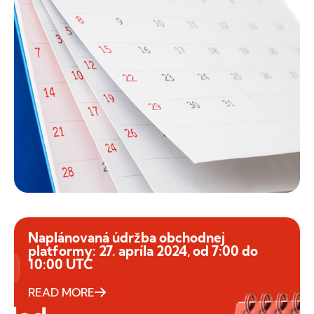
Naplánovaná údržba obchodnej
platformy: 27. apríla 2024, od 7:00 do
10:00 UTC
READ MORE