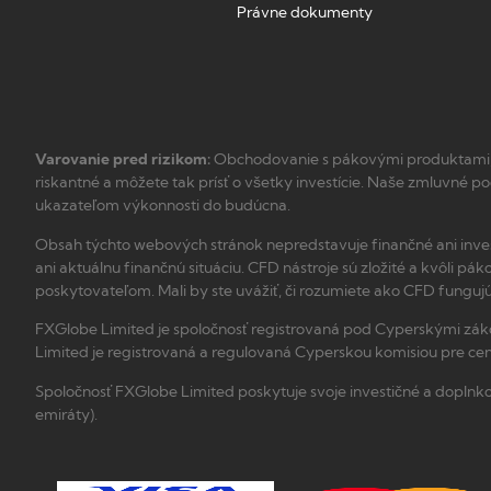
Právne dokumenty
Varovanie pred rizikom:
Obchodovanie s pákovými produktami, ak
riskantné a môžete tak prísť o všetky investície. Naše zmluvné p
ukazateľom výkonnosti do budúcna.
Obsah týchto webových stránok nepredstavuje finančné ani invest
ani aktuálnu finančnú situáciu. CFD nástroje sú zložité a kvôli p
poskytovateľom. Mali by ste uvážiť, či rozumiete ako CFD fungujú a
FXGlobe Limited je spoločnosť registrovaná pod Cyperskými zákon
Limited je registrovaná a regulovaná Cyperskou komisiou pre cenn
Spoločnosť FXGlobe Limited poskytuje svoje investičné a doplnkov
emiráty).