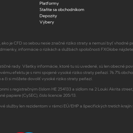
Platformy
Staňte sa obchodníkom
Depozity
Výbery
o je CFD so sebou nesie značné riziko straty a nemusí byť vhodné p
odmienky, informácie o rizikách a službách spoločnosti FXGlobe nájdet
ičné rady. Všetky informácie, ktoré tu sú uvedené, sú len obecné pova
ákovému efektu je s nimi spojené vysoké riziko straty peňazí. 76.7% ob
 či si môžete dovoliť vysoké riziko straty peňazí.
mi s registračným číslom HE 254133 a sídlom na 2 Louki Akrita street
é papiere (CySEC), číslo licencie 205/13.
é služby len rezidentom v rámci EÚ/EHP a špecifických tretích krajín s