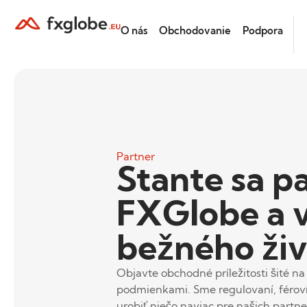
O nás
Obchodovanie
Podpora
Partner
Stante sa p
FXGlobe a 
bežného ži
Objavte obchodné príležitosti šité 
podmienkami. Sme regulovaní, féroví,
urobiť niečo naviac pre našich partne