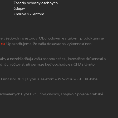
Zásady ochrany osobných
údajov
Zmluva s klientom
re všetkých investorov. Obchodovanie s takými produktami je
e
tu
. Upozorňujeme, že vaša dosavadná výkonnosť není
hy a nezohľadňujú vašu osobnú sitáciu, investičné skúsenosti a
chodných účtov stratí peniaze keď obchoduje s CFD s týmto
, Limassol, 3030, Cyprus. Telefón: +357-25262681. FXGlobe
chválených CySEC (t. j. Švajčiarsko, Thajsko, Spojené arabské