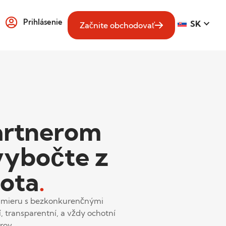
Prihlásenie
SK
Začnite obchodovať
artnerom
vybočte z
vota
.
na mieru s bezkonkurenčnými
 transparentní, a vždy ochotní
rov.