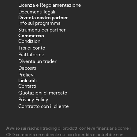
Licenza e Regolamentazione
Documenti legali
Diventa nostro partner
Info sul programma
Strumenti dei partner
Commercio
Condizioni
Tipi di conto
Piattaforme
Diventa un trader
Depositi
Prelievi
Link utili
Contatti
Quotazioni di mercato
Privacy Policy
Contratto con il cliente
Avviso sui rischi:
Il trading di prodotti con leva finanziaria come i
CFD comporta un notevole rischio di perdita e potrebbe non