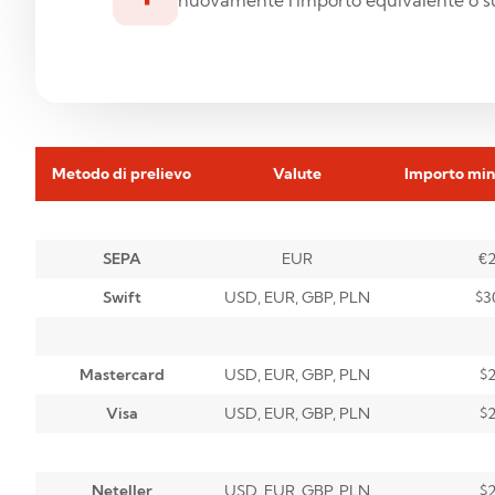
nuovamente l'importo equivalente o sup
Metodo di prelievo
Valute
Importo min.
SEPA
EUR
€
Swift
USD, EUR, GBP, PLN
$3
Mastercard
USD, EUR, GBP, PLN
$
Visa
USD, EUR, GBP, PLN
$
Neteller
USD, EUR, GBP, PLN
$