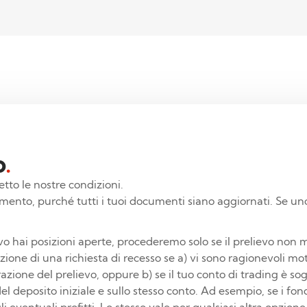
o
.
etto le nostre condizioni.
 momento, purché tutti i tuoi documenti siano aggiornati. Se 
vo hai posizioni aperte, procederemo solo se il prelievo non me
orazione di una richiesta di recesso se a) vi sono ragionevoli mo
azione del prelievo, oppure b) se il tuo conto di trading è s
del deposito iniziale e sullo stesso conto. Ad esempio, se i fondi